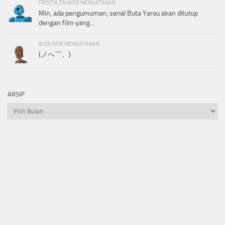
FRESTA ZAHARD MENGATAKAN:
Min, ada pengumuman; serial Buta Yarou akan ditutup
dengan film yang...
BUDI ARIE MENGATAKAN:
(ノへ￣、)
ARSIP
Arsip