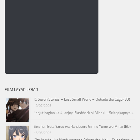
FILM LAYAR LEBAR
K: Seven Stories – Lost Small World – Outside the Cage (BD)
18/07/2025
Lanjut bagian ke 4, enjoy. Flashback si Misaki …
Selengkapnya »
Seishun Buta Yarou wa Randoseru Girl no Yume wo Minai (BD)
16/06/2025