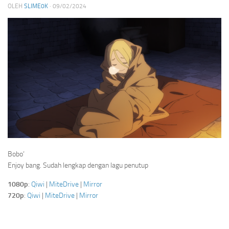
OLEH
SLIME0K
·
09/02/2024
Bobo’
Enjoy bang. Sudah lengkap dengan lagu penutup
1080p
:
Qiwi
|
MiteDrive
|
Mirror
720p
:
Qiwi
|
MiteDrive
|
Mirror