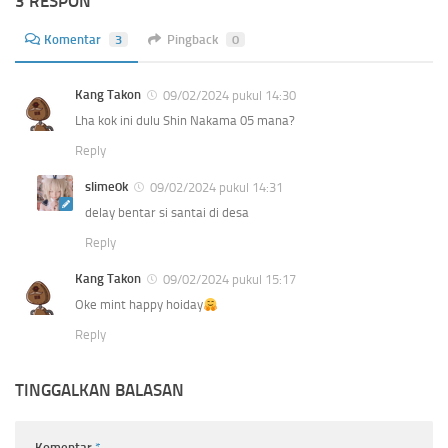
3 RESPON
Komentar
3
Pingback
0
Kang Takon
09/02/2024 pukul 14:30
Lha kok ini dulu Shin Nakama 05 mana?
Reply
slime0k
09/02/2024 pukul 14:31
delay bentar si santai di desa
Reply
Kang Takon
09/02/2024 pukul 15:17
Oke mint happy hoiday
Reply
TINGGALKAN BALASAN
Komentar
*