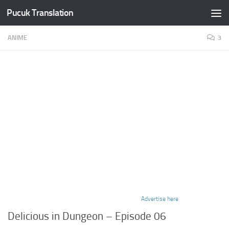
Pucuk Translation
Skip to content
ANIME
3
Advertise here
Delicious in Dungeon – Episode 06