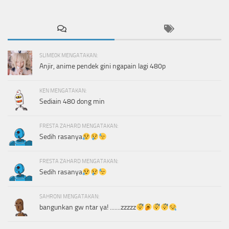
SLIME0K MENGATAKAN:
Anjir, anime pendek gini ngapain lagi 480p
KEN MENGATAKAN:
Sediain 480 dong min
FRESTA ZAHARD MENGATAKAN:
Sedih rasanya
FRESTA ZAHARD MENGATAKAN:
Sedih rasanya
SAHRONI MENGATAKAN:
bangunkan gw ntar ya! .......zzzzz