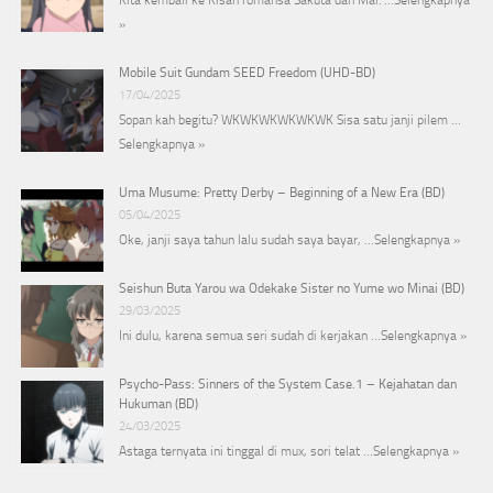
Kita kembali ke Kisah romansa Sakuta dan Mai. …
Selengkapnya
»
Mobile Suit Gundam SEED Freedom (UHD-BD)
17/04/2025
Sopan kah begitu? WKWKWKWKWKWK Sisa satu janji pilem …
Selengkapnya »
Uma Musume: Pretty Derby – Beginning of a New Era (BD)
05/04/2025
Oke, janji saya tahun lalu sudah saya bayar, …
Selengkapnya »
Seishun Buta Yarou wa Odekake Sister no Yume wo Minai (BD)
29/03/2025
Ini dulu, karena semua seri sudah di kerjakan …
Selengkapnya »
Psycho-Pass: Sinners of the System Case.1 – Kejahatan dan
Hukuman (BD)
24/03/2025
Astaga ternyata ini tinggal di mux, sori telat …
Selengkapnya »