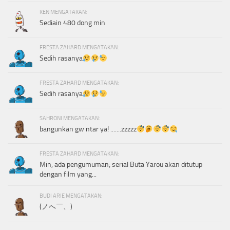
KEN MENGATAKAN:
Sediain 480 dong min
FRESTA ZAHARD MENGATAKAN:
Sedih rasanya
FRESTA ZAHARD MENGATAKAN:
Sedih rasanya
SAHRONI MENGATAKAN:
bangunkan gw ntar ya! .......zzzzz
FRESTA ZAHARD MENGATAKAN:
Min, ada pengumuman; serial Buta Yarou akan ditutup
dengan film yang...
BUDI ARIE MENGATAKAN:
(ノへ￣、)