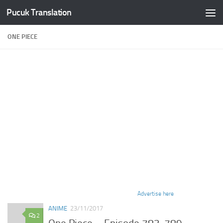
Pucuk Translation
Skip to content
ONE PIECE
Advertise here
ANIME
23/11/2017
2