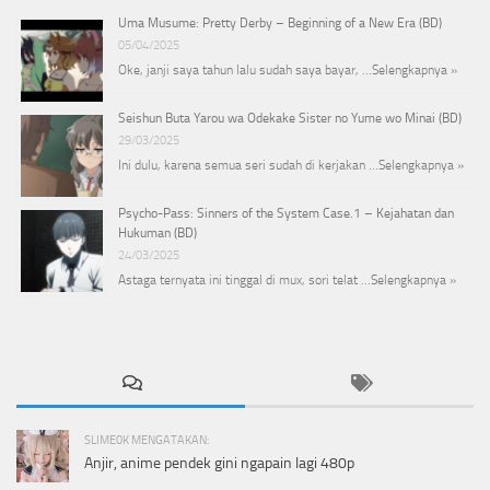
Uma Musume: Pretty Derby – Beginning of a New Era (BD)
05/04/2025
Oke, janji saya tahun lalu sudah saya bayar, …
Selengkapnya »
Seishun Buta Yarou wa Odekake Sister no Yume wo Minai (BD)
29/03/2025
Ini dulu, karena semua seri sudah di kerjakan …
Selengkapnya »
Psycho-Pass: Sinners of the System Case.1 – Kejahatan dan
Hukuman (BD)
24/03/2025
Astaga ternyata ini tinggal di mux, sori telat …
Selengkapnya »
SLIME0K MENGATAKAN:
Anjir, anime pendek gini ngapain lagi 480p