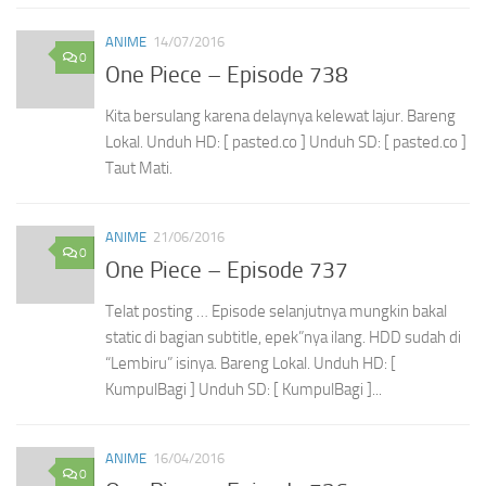
ANIME
14/07/2016
0
One Piece – Episode 738
Kita bersulang karena delaynya kelewat lajur. Bareng
Lokal. Unduh HD: [ pasted.co ] Unduh SD: [ pasted.co ]
Taut Mati.
ANIME
21/06/2016
0
One Piece – Episode 737
Telat posting … Episode selanjutnya mungkin bakal
static di bagian subtitle, epek”nya ilang. HDD sudah di
“Lembiru” isinya. Bareng Lokal. Unduh HD: [
KumpulBagi ] Unduh SD: [ KumpulBagi ]...
ANIME
16/04/2016
0