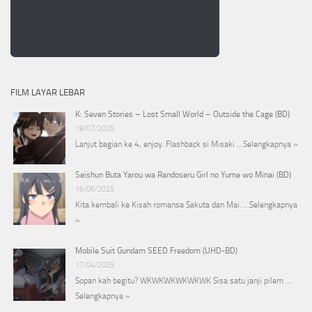
FILM LAYAR LEBAR
K: Seven Stories – Lost Small World – Outside the Cage (BD)
18/07/2025
Lanjut bagian ke 4, enjoy. Flashback si Misaki …
Selengkapnya »
Seishun Buta Yarou wa Randoseru Girl no Yume wo Minai (BD)
16/06/2025
Kita kembali ke Kisah romansa Sakuta dan Mai. …
Selengkapnya
»
Mobile Suit Gundam SEED Freedom (UHD-BD)
17/04/2025
Sopan kah begitu? WKWKWKWKWKWK Sisa satu janji pilem …
Selengkapnya »