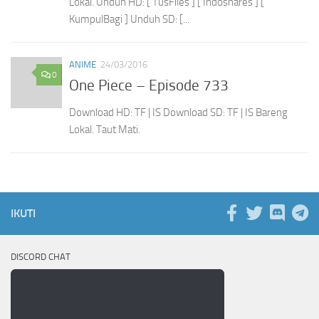
Lokal. Unduh HD: [ TusFiles ] [ Indoshares ] [
KumpulBagi ] Unduh SD: [...
ANIME
24/03/2016
0
One Piece – Episode 733
Download HD: TF | IS Download SD: TF | IS Bareng
Lokal. Taut Mati.
IKUTI
DISCORD CHAT