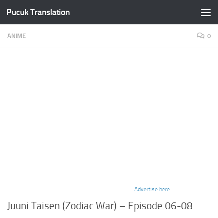
Pucuk Translation
Skip to content
ANIME
0
Advertise here
Juuni Taisen (Zodiac War) – Episode 06-08