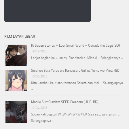
FILM LAYAR LEBAR
K: Seven Stories – Lost Small World – Outside the Cage (BD)
18/07/2025
Lanjut bagian ke 4, enjoy. Flashback si Misaki …
Selengkapnya »
Seishun Buta Yarou wa Randoseru Girl no Yume wo Minai (BD)
16/06/2025
Kita kembali ke Kisah romansa Sakuta dan Mai. …
Selengkapnya
»
Mobile Suit Gundam SEED Freedom (UHD-BD)
17/04/2025
Sopan kah begitu? WKWKWKWKWKWK Sisa satu janji pilem …
Selengkapnya »