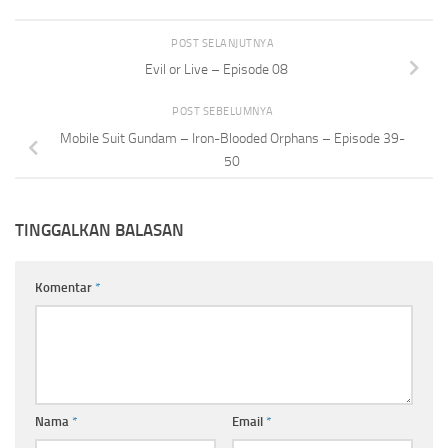
POST SELANJUTNYA
Evil or Live – Episode 08
POST SEBELUMNYA
Mobile Suit Gundam – Iron-Blooded Orphans – Episode 39-
50
TINGGALKAN BALASAN
Komentar
*
Nama
*
Email
*