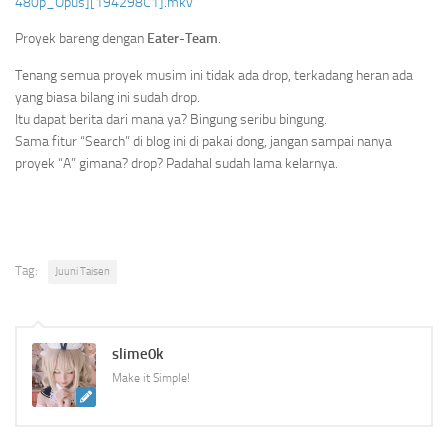
480p_Opus][194298C1].mkv
Proyek bareng dengan
Eater-Team
.
Tenang semua proyek musim ini tidak ada drop, terkadang heran ada
yang biasa bilang ini sudah drop.
Itu dapat berita dari mana ya? Bingung seribu bingung.
Sama fitur “Search” di blog ini di pakai dong, jangan sampai nanya
proyek “A” gimana? drop? Padahal sudah lama kelarnya.
Tag:
Juuni Taisen
slime0k
Make it Simple!