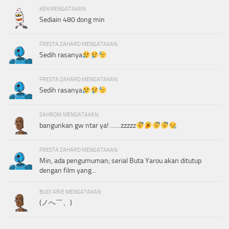
KEN MENGATAKAN:
Sediain 480 dong min
FRESTA ZAHARD MENGATAKAN:
Sedih rasanya
FRESTA ZAHARD MENGATAKAN:
Sedih rasanya
SAHRONI MENGATAKAN:
bangunkan gw ntar ya! .......zzzzz
FRESTA ZAHARD MENGATAKAN:
Min, ada pengumuman; serial Buta Yarou akan ditutup
dengan film yang...
BUDI ARIE MENGATAKAN:
(ノへ￣、)