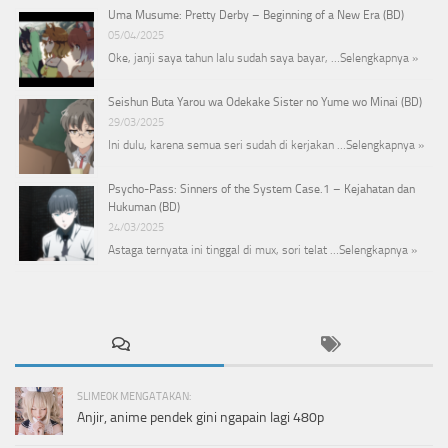
Uma Musume: Pretty Derby – Beginning of a New Era (BD)
05/04/2025
Oke, janji saya tahun lalu sudah saya bayar, …
Selengkapnya »
Seishun Buta Yarou wa Odekake Sister no Yume wo Minai (BD)
29/03/2025
Ini dulu, karena semua seri sudah di kerjakan …
Selengkapnya »
Psycho-Pass: Sinners of the System Case.1 – Kejahatan dan
Hukuman (BD)
24/03/2025
Astaga ternyata ini tinggal di mux, sori telat …
Selengkapnya »
SLIME0K MENGATAKAN:
Anjir, anime pendek gini ngapain lagi 480p