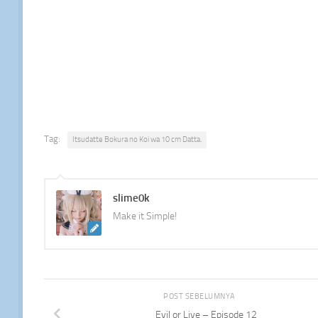
Tag:
Itsudatte Bokura no Koi wa 10 cm Datta.
slime0k
Make it Simple!
POST SEBELUMNYA
Evil or Live – Episode 12