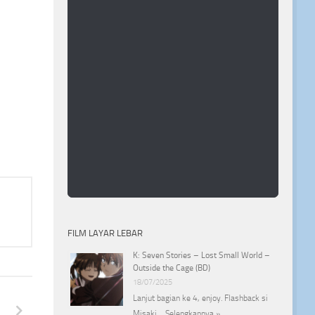
FILM LAYAR LEBAR
K: Seven Stories – Lost Small World –
Outside the Cage (BD)
18/07/2025
Lanjut bagian ke 4, enjoy. Flashback si
Misaki …
Selengkapnya »