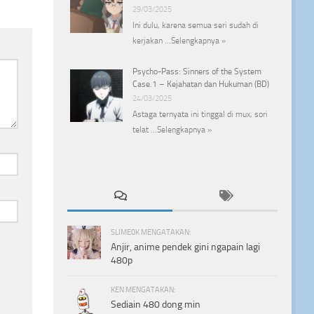
29/03/2025
Ini dulu, karena semua seri sudah di
kerjakan …
Selengkapnya »
Psycho-Pass: Sinners of the System
Case.1 – Kejahatan dan Hukuman (BD)
24/03/2025
Astaga ternyata ini tinggal di mux, sori
telat …
Selengkapnya »
SLIME0K MENGATAKAN:
Anjir, anime pendek gini ngapain lagi
480p
KEN MENGATAKAN:
Sediain 480 dong min