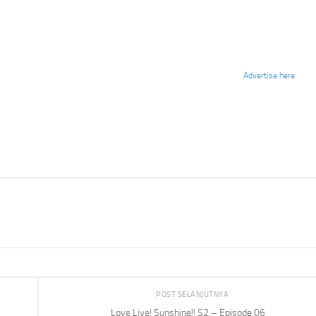
Advertise here
POST SELANJUTNYA
Love Live! Sunshine!! S2 – Episode 06