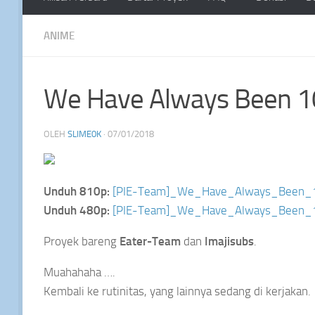
ANIME
We Have Always Been 10
OLEH
SLIME0K
·
07/01/2018
Unduh 810p:
[PIE-Team]_We_Have_Always_Been_
Unduh 480p:
[PIE-Team]_We_Have_Always_Been_1
Proyek bareng
Eater-Team
dan
Imajisubs
.
Muahahaha ….
Kembali ke rutinitas, yang lainnya sedang di kerjakan.