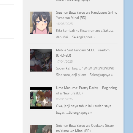
Seishun Buta Yarou wa Randoseru Girl no
Yume wo Minai (BD)
16/06/2025
Kita kembali ke Kisah romansa Sakuta
dan Mai. …
Selengkapnya »
Mobile Suit Gundam SEED Freedom
(UHD-BD)
17/04/2025
Sopan kah begitu? WKWKWKWKWKWK
Sisa satu janji pilem …
Selengkapnya »
Uma Musume: Pretty Derby – Beginning
of a New Era (BD)
05/04/2025
Oke, janji saya tahun lalu sudah saya
bayar, …
Selengkapnya »
Seishun Buta Yarou wa Odekake Sister
no Yume wo Minai (BD)