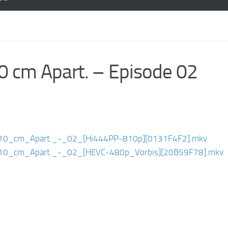
 cm Apart. – Episode 02
10_cm_Apart._-_02_[Hi444PP-810p][0131F4F2].mkv
0_cm_Apart._-_02_[HEVC-480p_Vorbis][20B59F78].mkv