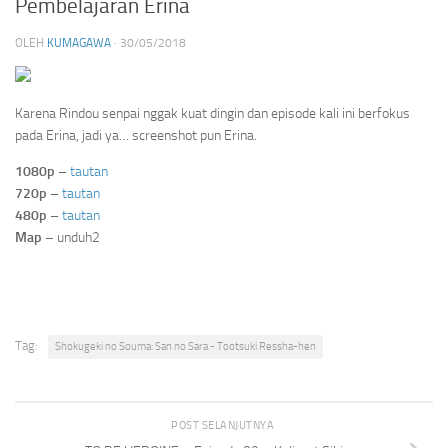
Pembelajaran Erina
OLEH
KUMAGAWA
·
30/05/2018
Karena Rindou senpai nggak kuat dingin dan episode kali ini berfokus
pada Erina, jadi ya… screenshot pun Erina.
1080p
–
tautan
720p
–
tautan
480p
–
tautan
Map
– unduh2
Tag:
Shokugeki no Souma: San no Sara - Tootsuki Ressha-hen
POST SELANJUTNYA