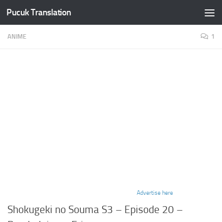
Pucuk Translation
Skip to content
ANIME
1
Advertise here
Shokugeki no Souma S3 – Episode 20 –