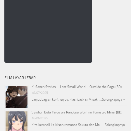
FILM LAYAR LEBAR
K: Seven Stories – Lost Small World – Outside the Cage (BD)
18/07/2025
Lanjut bagian ke 4, enjoy. Flashback si Misaki …
Selengkapnya »
Seishun Buta Yarou wa Randoseru Girl no Yume wo Minai (BD)
16/06/2025
Kita kembali ke Kisah romansa Sakuta dan Mai. …
Selengkapnya