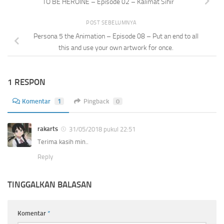
TO BE HEROINE – Episode 02 – Kalimat Sihir
POST SEBELUMNYA
Persona 5 the Animation – Episode 08 – Put an end to all
this and use your own artwork for once.
1 RESPON
Komentar
1
Pingback
0
rakarts
31/05/2018 pukul 22:51
Terima kasih min..
Reply
TINGGALKAN BALASAN
Komentar
*