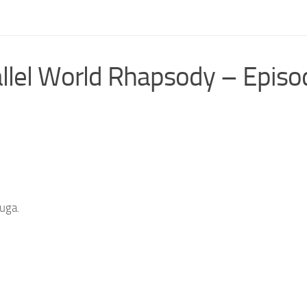
llel World Rhapsody – Episo
juga.