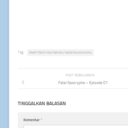
Tag:
Death March kara Hajimaru Isekai Kyousoukyoku
POST SEBELUMNYA
Fate/Apocrypha – Episode 07
TINGGALKAN BALASAN
Komentar
*