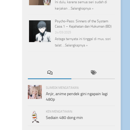
Ini dulu, karena semua seri sudah di
kerjakan …
Selengkapnya »
Psycho-Pass: Sinners of the System
Case.1 – Kejahatan dan Hukuman (BD)
24/03/2025
Astaga ternyata ini tinggal di mux, sori
telat …
Selengkapnya »
SLIME0K MENGATAKAN:
Anjir, anime pendek gini ngapain lagi
480p
KEN MENGATAKAN:
Sediain 480 dong min