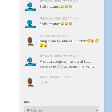
FRESTA ZAHARD MENGATAKAN:
Sedih rasanya
FRESTA ZAHARD MENGATAKAN:
Sedih rasanya
SAHRONI MENGATAKAN:
bangunkan gw ntar ya! .......zzzzz
FRESTA ZAHARD MENGATAKAN:
Min, ada pengumuman; serial Buta
Yarou akan ditutup dengan film yang...
BUDI ARIE MENGATAKAN:
(ノへ￣、)
ARSIP
Arsip