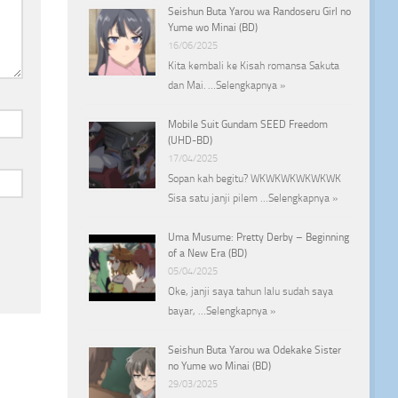
Seishun Buta Yarou wa Randoseru Girl no
Yume wo Minai (BD)
16/06/2025
Kita kembali ke Kisah romansa Sakuta
dan Mai. …
Selengkapnya »
Mobile Suit Gundam SEED Freedom
(UHD-BD)
17/04/2025
Sopan kah begitu? WKWKWKWKWKWK
Sisa satu janji pilem …
Selengkapnya »
Uma Musume: Pretty Derby – Beginning
of a New Era (BD)
05/04/2025
Oke, janji saya tahun lalu sudah saya
bayar, …
Selengkapnya »
Seishun Buta Yarou wa Odekake Sister
no Yume wo Minai (BD)
29/03/2025