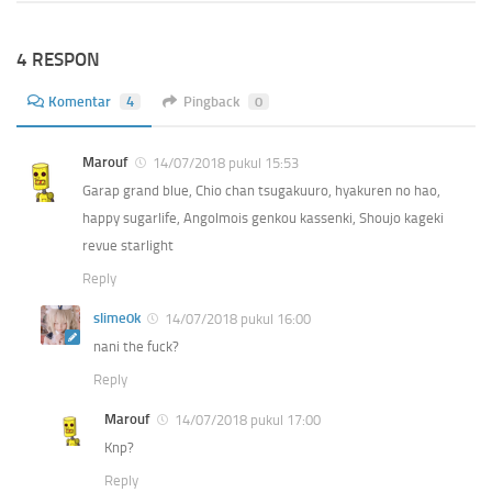
4 RESPON
Komentar
4
Pingback
0
Marouf
14/07/2018 pukul 15:53
Garap grand blue, Chio chan tsugakuuro, hyakuren no hao,
happy sugarlife, Angolmois genkou kassenki, Shoujo kageki
revue starlight
Reply
slime0k
14/07/2018 pukul 16:00
nani the fuck?
Reply
Marouf
14/07/2018 pukul 17:00
Knp?
Reply