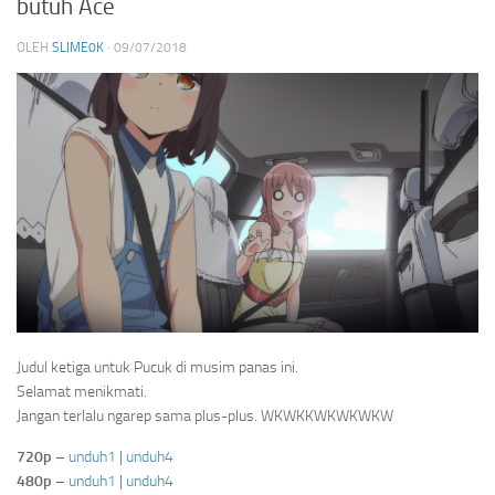
butuh Ace
OLEH
SLIME0K
·
09/07/2018
Judul ketiga untuk Pucuk di musim panas ini.
Selamat menikmati.
Jangan terlalu ngarep sama plus-plus. WKWKKWKWKWKW
720p
–
unduh1
|
unduh4
480p
–
unduh1
|
unduh4