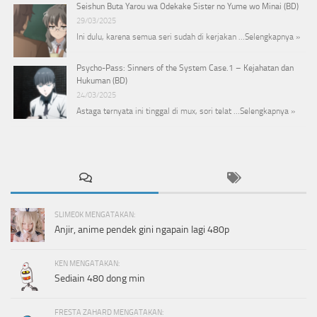
Seishun Buta Yarou wa Odekake Sister no Yume wo Minai (BD)
29/03/2025
Ini dulu, karena semua seri sudah di kerjakan …
Selengkapnya »
Psycho-Pass: Sinners of the System Case.1 – Kejahatan dan
Hukuman (BD)
24/03/2025
Astaga ternyata ini tinggal di mux, sori telat …
Selengkapnya »
SLIME0K MENGATAKAN:
Anjir, anime pendek gini ngapain lagi 480p
KEN MENGATAKAN:
Sediain 480 dong min
FRESTA ZAHARD MENGATAKAN: