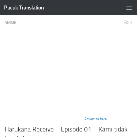
Pucuk Translation
Skip to content
ANIME
4
Advertise here
Harukana Receive – Episode 01 – Kami tidak