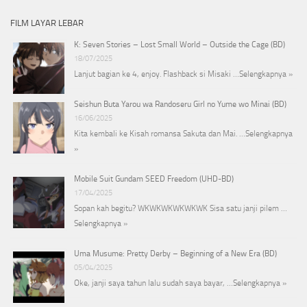
FILM LAYAR LEBAR
K: Seven Stories – Lost Small World – Outside the Cage (BD)
18/07/2025
Lanjut bagian ke 4, enjoy. Flashback si Misaki …
Selengkapnya »
Seishun Buta Yarou wa Randoseru Girl no Yume wo Minai (BD)
16/06/2025
Kita kembali ke Kisah romansa Sakuta dan Mai. …
Selengkapnya
»
Mobile Suit Gundam SEED Freedom (UHD-BD)
17/04/2025
Sopan kah begitu? WKWKWKWKWKWK Sisa satu janji pilem …
Selengkapnya »
Uma Musume: Pretty Derby – Beginning of a New Era (BD)
05/04/2025
Oke, janji saya tahun lalu sudah saya bayar, …
Selengkapnya »