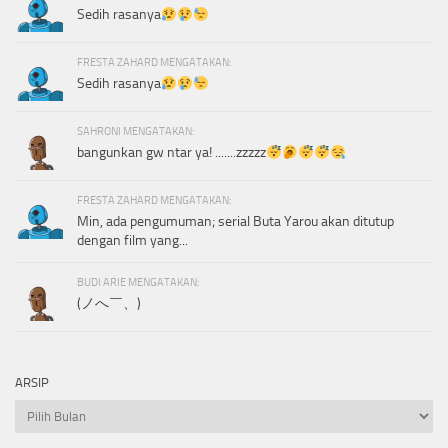
Sedih rasanya
FRESTA ZAHARD MENGATAKAN:
Sedih rasanya
SAHRONI MENGATAKAN:
bangunkan gw ntar ya! .......zzzzz
FRESTA ZAHARD MENGATAKAN:
Min, ada pengumuman; serial Buta Yarou akan ditutup
dengan film yang...
BUDI ARIE MENGATAKAN:
(ノへ￣、)
ARSIP
Arsip