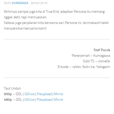
OLEH
KUMAGAWA
·
26/03/2019
Akhirnya sampai juga kita di True End, adaptasi Persona itu memang
nggak detil, tapi memuaskan.
Selesai juga perjalanan kita bersama seri Persona ini, terimakasih telah
menyaksikan bersama kami!
Staf Pucuk
Penerjemah – Kumagawa
Edit/TS – slime0k
Encode – raVen, Nutri.Ice, Yatogami
Taut Unduh:
900p
– DDL |
GDrive
|
Fileupload
|
Mirror
480p
– DDL |
GDrive
|
Fileupload
|
Mirror