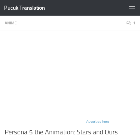
Pucuk Translation
Skip to content
ANIME
1
Advertise here
Persona 5 the Animation: Stars and Ours