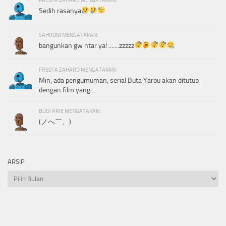
FRESTA ZAHARD MENGATAKAN:
Sedih rasanya
SAHRONI MENGATAKAN:
bangunkan gw ntar ya! .......zzzzz
FRESTA ZAHARD MENGATAKAN:
Min, ada pengumuman; serial Buta Yarou akan ditutup
dengan film yang...
BUDI ARIE MENGATAKAN:
(ノへ￣、)
ARSIP
Arsip