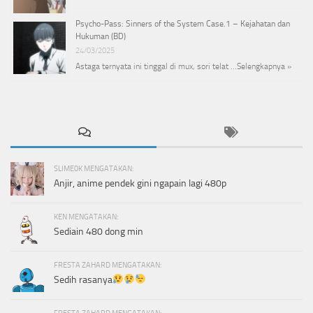
Psycho-Pass: Sinners of the System Case.1 – Kejahatan dan
Hukuman (BD)
24/03/2025
Astaga ternyata ini tinggal di mux, sori telat …
Selengkapnya »
SLIME0K MENGATAKAN:
Anjir, anime pendek gini ngapain lagi 480p
KEN MENGATAKAN:
Sediain 480 dong min
FRESTA ZAHARD MENGATAKAN:
Sedih rasanya