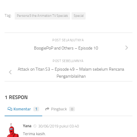
Tag:
Persona 5 the Animation TV Specials
Special
POST SELANJUTNYA
BoogiePoP and Others – Episode 10
POST SEBELUMNYA
Attack on Titan S3 – Episode 49 – Malam sebelum Rencana
Pengambilalihan
1 RESPON
Komentar
1
Pingback
0
Yana
30/06/2019 pukul 03:40
Terima kasih.