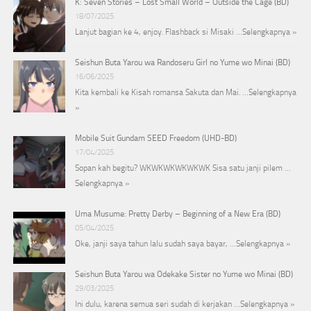
K: Seven Stories – Lost Small World – Outside the Cage (BD)
18/07/2025
Lanjut bagian ke 4, enjoy. Flashback si Misaki …
Selengkapnya »
Seishun Buta Yarou wa Randoseru Girl no Yume wo Minai (BD)
16/06/2025
Kita kembali ke Kisah romansa Sakuta dan Mai. …
Selengkapnya
»
Mobile Suit Gundam SEED Freedom (UHD-BD)
17/04/2025
Sopan kah begitu? WKWKWKWKWKWK Sisa satu janji pilem …
Selengkapnya »
Uma Musume: Pretty Derby – Beginning of a New Era (BD)
05/04/2025
Oke, janji saya tahun lalu sudah saya bayar, …
Selengkapnya »
Seishun Buta Yarou wa Odekake Sister no Yume wo Minai (BD)
29/03/2025
Ini dulu, karena semua seri sudah di kerjakan …
Selengkapnya »