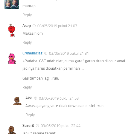
mantap
Reply
Asep
03/05/2019 pukul 21:07
Makasih om
Reply
Crynelleciaz
03/05/2019 pukul 21:31
>Padahal C&T udah niat, cuma gara” garap titan di cour awal
jadinya harus dibuatkan pemilihan ….
Gas tambah lagi. :run:
Reply
Akki
03/05/2019 pukul 21:53
Awas aja yang vote tidak download di sini. :run:
Reply
Suzer0
03/05/2019 pukul 22:44
lanjut sampe tamat