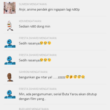
SLIME0K MENGATAKAN:
Anjir, anime pendek gini ngapain lagi 480p
KEN MENGATAKAN:
Sediain 480 dong min
FRESTA ZAHARD MENGATAKAN:
Sedih rasanya
FRESTA ZAHARD MENGATAKAN:
Sedih rasanya
SAHRONI MENGATAKAN:
bangunkan gw ntar ya! .......zzzzz
FRESTA ZAHARD MENGATAKAN:
Min, ada pengumuman; serial Buta Yarou akan ditutup
dengan film yang...
BUDI ARIE MENGATAKAN: