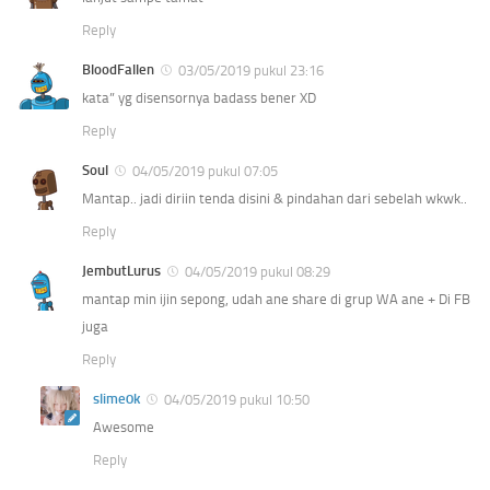
Reply
BloodFallen
03/05/2019 pukul 23:16
kata” yg disensornya badass bener XD
Reply
Soul
04/05/2019 pukul 07:05
Mantap.. jadi diriin tenda disini & pindahan dari sebelah wkwk..
Reply
JembutLurus
04/05/2019 pukul 08:29
mantap min ijin sepong, udah ane share di grup WA ane + Di FB
juga
Reply
slime0k
04/05/2019 pukul 10:50
Awesome
Reply