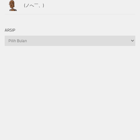
(ノへ￣、)
ARSIP
Arsip