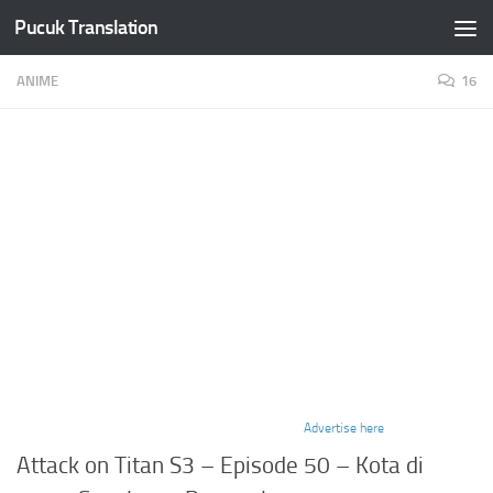
Pucuk Translation
Skip to content
ANIME
16
Advertise here
Attack on Titan S3 – Episode 50 – Kota di