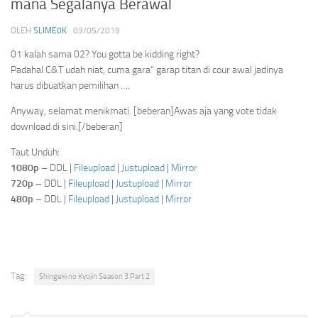
mana Segalanya Berawal
OLEH
SLIME0K
·
03/05/2019
01 kalah sama 02? You gotta be kidding right?
Padahal C&T udah niat, cuma gara” garap titan di cour awal jadinya
harus dibuatkan pemilihan ….
Anyway, selamat menikmati. [beberan]Awas aja yang vote tidak
download di sini.[/beberan]
Taut Unduh:
1080p
– DDL |
Fileupload
|
Justupload
|
Mirror
720p
– DDL |
Fileupload
|
Justupload
|
Mirror
480p
– DDL |
Fileupload
|
Justupload
|
Mirror
Tag:
Shingeki no Kyojin Season 3 Part 2