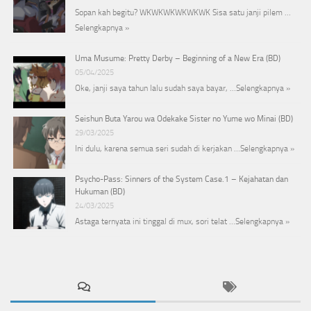
Sopan kah begitu? WKWKWKWKWKWK Sisa satu janji pilem …
Selengkapnya »
Uma Musume: Pretty Derby – Beginning of a New Era (BD)
05/04/2025
Oke, janji saya tahun lalu sudah saya bayar, …
Selengkapnya »
Seishun Buta Yarou wa Odekake Sister no Yume wo Minai (BD)
29/03/2025
Ini dulu, karena semua seri sudah di kerjakan …
Selengkapnya »
Psycho-Pass: Sinners of the System Case.1 – Kejahatan dan
Hukuman (BD)
24/03/2025
Astaga ternyata ini tinggal di mux, sori telat …
Selengkapnya »