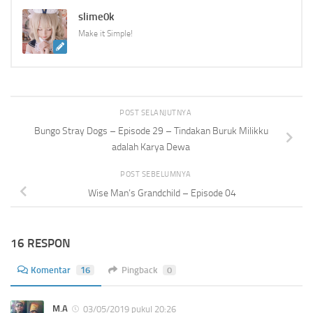
slime0k
Make it Simple!
POST SELANJUTNYA
Bungo Stray Dogs – Episode 29 – Tindakan Buruk Milikku
adalah Karya Dewa
POST SEBELUMNYA
Wise Man’s Grandchild – Episode 04
16 RESPON
Komentar
16
Pingback
0
M.A
03/05/2019 pukul 20:26