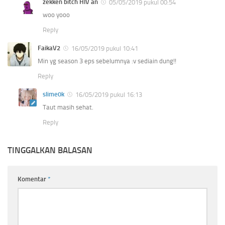
zekken bitch HIV an
05/05/2019 pukul 00:54
woo yooo
Reply
FaikaV2
16/05/2019 pukul 10:41
Min yg season 3 eps sebelumnya :v sediain dung!!
Reply
slime0k
16/05/2019 pukul 16:13
Taut masih sehat.
Reply
TINGGALKAN BALASAN
Komentar
*