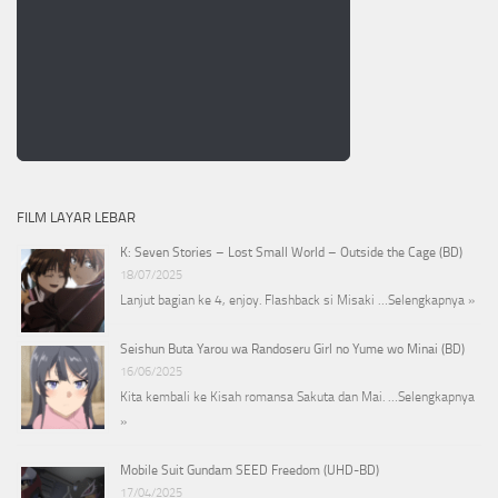
FILM LAYAR LEBAR
K: Seven Stories – Lost Small World – Outside the Cage (BD)
18/07/2025
Lanjut bagian ke 4, enjoy. Flashback si Misaki …
Selengkapnya »
Seishun Buta Yarou wa Randoseru Girl no Yume wo Minai (BD)
16/06/2025
Kita kembali ke Kisah romansa Sakuta dan Mai. …
Selengkapnya
»
Mobile Suit Gundam SEED Freedom (UHD-BD)
17/04/2025