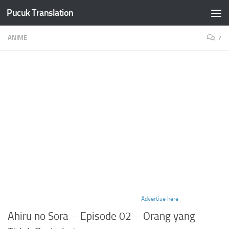
Pucuk Translation
Skip to content
ANIME
7
Advertise here
Ahiru no Sora – Episode 02 – Orang yang