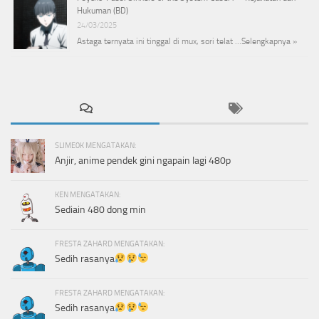
Hukuman (BD)
24/03/2025
Astaga ternyata ini tinggal di mux, sori telat …
Selengkapnya »
SLIME0K MENGATAKAN:
Anjir, anime pendek gini ngapain lagi 480p
KEN MENGATAKAN:
Sediain 480 dong min
FRESTA ZAHARD MENGATAKAN:
Sedih rasanya
FRESTA ZAHARD MENGATAKAN:
Sedih rasanya