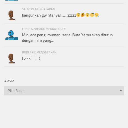
SAHRONI MENGATAKAN:
bangunkan gw ntar ya! .......zzzzz
FRESTA ZAHARD MENGATAKAN:
Min, ada pengumuman; serial Buta Yarou akan ditutup
dengan film yang...
BUDI ARIE MENGATAKAN:
(ノへ￣、)
ARSIP
Arsip