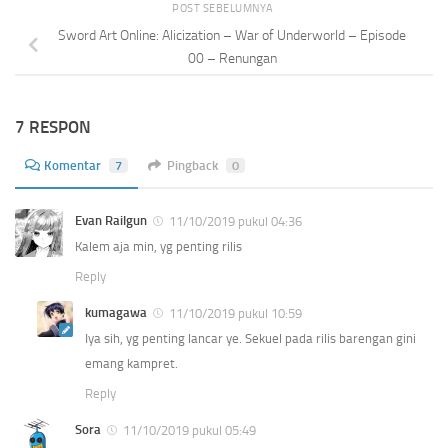
POST SEBELUMNYA
Sword Art Online: Alicization – War of Underworld – Episode
00 – Renungan
7 RESPON
Komentar
7
Pingback
0
Evan Railgun
11/10/2019 pukul 04:36
Kalem aja min, yg penting rilis
Reply
kumagawa
11/10/2019 pukul 10:59
Iya sih, yg penting lancar ye. Sekuel pada rilis barengan gini
emang kampret.
Reply
Sora
11/10/2019 pukul 05:49