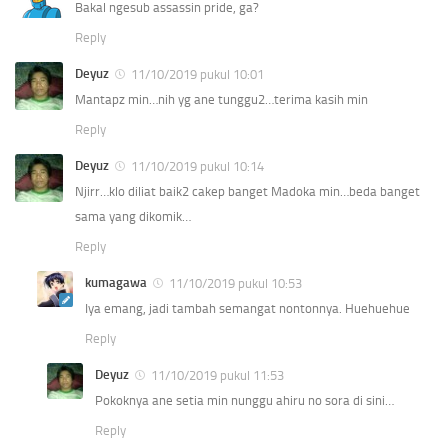
Bakal ngesub assassin pride, ga?
Reply
Deyuz
11/10/2019 pukul 10:01
Mantapz min…nih yg ane tunggu2…terima kasih min
Reply
Deyuz
11/10/2019 pukul 10:14
Njirr…klo diliat baik2 cakep banget Madoka min…beda banget
sama yang dikomik…
Reply
kumagawa
11/10/2019 pukul 10:53
Iya emang, jadi tambah semangat nontonnya. Huehuehue
Reply
Deyuz
11/10/2019 pukul 11:53
Pokoknya ane setia min nunggu ahiru no sora di sini…
Reply