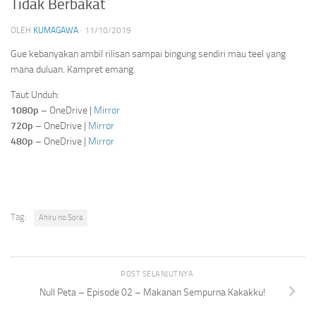
Tidak Berbakat
OLEH
KUMAGAWA
·
11/10/2019
Gue kebanyakan ambil rilisan sampai bingung sendiri mau teel yang
mana duluan. Kampret emang.
Taut Unduh:
1080p
– OneDrive |
Mirror
720p
– OneDrive |
Mirror
480p
– OneDrive |
Mirror
Tag:
Ahiru no Sora
POST SELANJUTNYA
Null Peta – Episode 02 – Makanan Sempurna Kakakku!