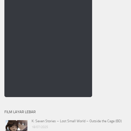
FILM LAYAR LEBAR
K: Seven Stories – Lost Small World – Outside the Cage (BD)
18/07/2025