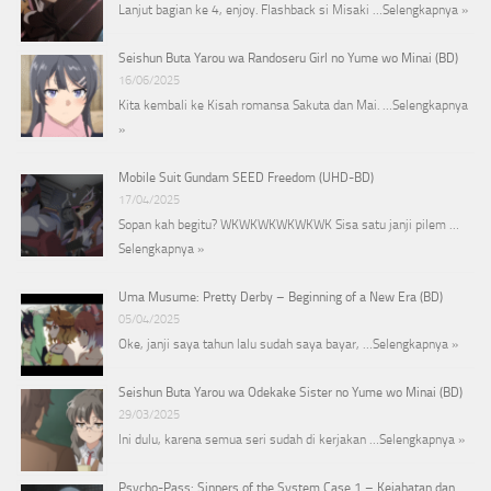
Lanjut bagian ke 4, enjoy. Flashback si Misaki …
Selengkapnya »
Seishun Buta Yarou wa Randoseru Girl no Yume wo Minai (BD)
16/06/2025
Kita kembali ke Kisah romansa Sakuta dan Mai. …
Selengkapnya
»
Mobile Suit Gundam SEED Freedom (UHD-BD)
17/04/2025
Sopan kah begitu? WKWKWKWKWKWK Sisa satu janji pilem …
Selengkapnya »
Uma Musume: Pretty Derby – Beginning of a New Era (BD)
05/04/2025
Oke, janji saya tahun lalu sudah saya bayar, …
Selengkapnya »
Seishun Buta Yarou wa Odekake Sister no Yume wo Minai (BD)
29/03/2025
Ini dulu, karena semua seri sudah di kerjakan …
Selengkapnya »
Psycho-Pass: Sinners of the System Case.1 – Kejahatan dan