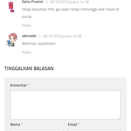
Danu Pramei
05/10/2019 pukul 14:18
tetap lanjutkan min, gw akan tetap menunggu kok rilisan dr
pucuk
Reply
akira666
09/10/2019 pukul 20:38
Akhirnya :sujudsukur
Reply
TINGGALKAN BALASAN
Komentar
*
Nama
*
Email
*