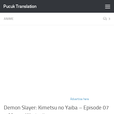
Pucuk Translation
Skip to content
ANIME
3
Advertise here
Demon Slayer: Kimetsu no Yaiba – Episode 07