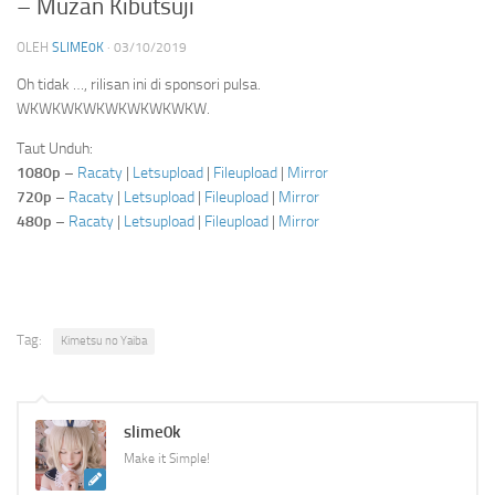
– Muzan Kibutsuji
OLEH
SLIME0K
·
03/10/2019
Oh tidak …, rilisan ini di sponsori pulsa.
WKWKWKWKWKWKWKWKW.
Taut Unduh:
1080p
–
Racaty
|
Letsupload
|
Fileupload
|
Mirror
720p
–
Racaty
|
Letsupload
|
Fileupload
|
Mirror
480p
–
Racaty
|
Letsupload
|
Fileupload
|
Mirror
Tag:
Kimetsu no Yaiba
slime0k
Make it Simple!