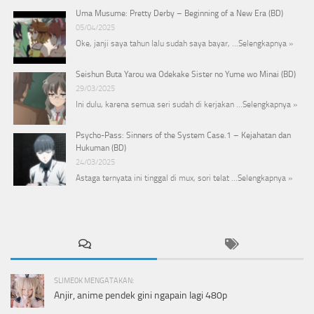
Uma Musume: Pretty Derby – Beginning of a New Era (BD)
05/04/2025
Oke, janji saya tahun lalu sudah saya bayar, …
Selengkapnya »
Seishun Buta Yarou wa Odekake Sister no Yume wo Minai (BD)
29/03/2025
Ini dulu, karena semua seri sudah di kerjakan …
Selengkapnya »
Psycho-Pass: Sinners of the System Case.1 – Kejahatan dan
Hukuman (BD)
24/03/2025
Astaga ternyata ini tinggal di mux, sori telat …
Selengkapnya »
SLIME0K MENGATAKAN:
Anjir, anime pendek gini ngapain lagi 480p