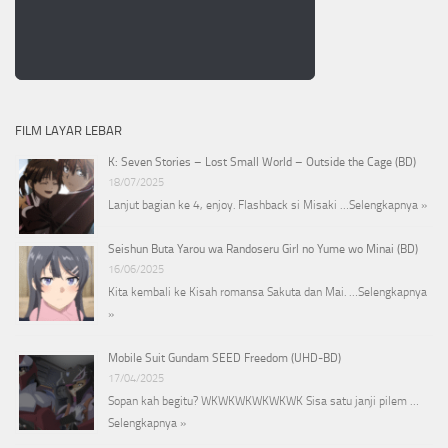
FILM LAYAR LEBAR
K: Seven Stories – Lost Small World – Outside the Cage (BD)
18/07/2025
Lanjut bagian ke 4, enjoy. Flashback si Misaki …
Selengkapnya »
Seishun Buta Yarou wa Randoseru Girl no Yume wo Minai (BD)
16/06/2025
Kita kembali ke Kisah romansa Sakuta dan Mai. …
Selengkapnya
»
Mobile Suit Gundam SEED Freedom (UHD-BD)
17/04/2025
Sopan kah begitu? WKWKWKWKWKWK Sisa satu janji pilem …
Selengkapnya »