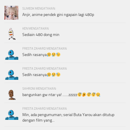
SLIME0K MENGATAKAN:
Anjir, anime pendek gini ngapain lagi 480p
KEN MENGATAKAN:
Sediain 480 dong min
FRESTA ZAHARD MENGATAKAN:
Sedih rasanya
FRESTA ZAHARD MENGATAKAN:
Sedih rasanya
SAHRONI MENGATAKAN:
bangunkan gw ntar ya! .......zzzzz
FRESTA ZAHARD MENGATAKAN:
Min, ada pengumuman; serial Buta Yarou akan ditutup
dengan film yang...