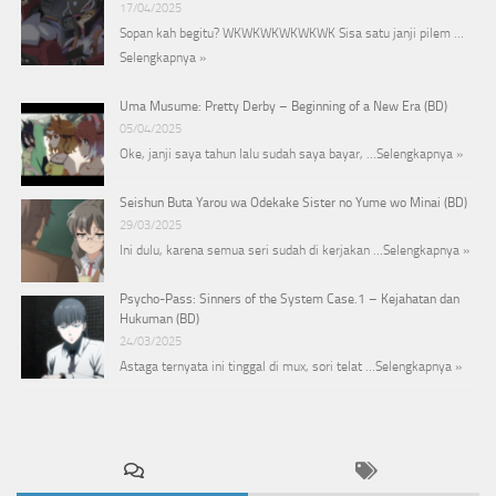
17/04/2025
Sopan kah begitu? WKWKWKWKWKWK Sisa satu janji pilem …
Selengkapnya »
Uma Musume: Pretty Derby – Beginning of a New Era (BD)
05/04/2025
Oke, janji saya tahun lalu sudah saya bayar, …
Selengkapnya »
Seishun Buta Yarou wa Odekake Sister no Yume wo Minai (BD)
29/03/2025
Ini dulu, karena semua seri sudah di kerjakan …
Selengkapnya »
Psycho-Pass: Sinners of the System Case.1 – Kejahatan dan
Hukuman (BD)
24/03/2025
Astaga ternyata ini tinggal di mux, sori telat …
Selengkapnya »