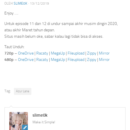
OLEH
SLIME0K
·
13/12/2019
Enjoy ….
Untuk episode 11 dan 12 di undur sampai akhir musim dingin 2020,
atau akhir Maret tahun depan.
Situs masih belum oke, sabar kalau lagi tidak bisa di akses.
Taut Unduh:
720p
–
OneDrive
|
Racaty
|
MegaUp
|
Fileupload
|
Zippy
|
Mirror
480p
–
OneDrive
|
Racaty
|
MegaUp
|
Fileupload
|
Zippy
|
Mirror
Tag:
Azur Lane
slime0k
Make it Simple!