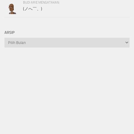
BUDI ARIE MENGATAKAN:
(ノへ￣、)
ARSIP
Arsip