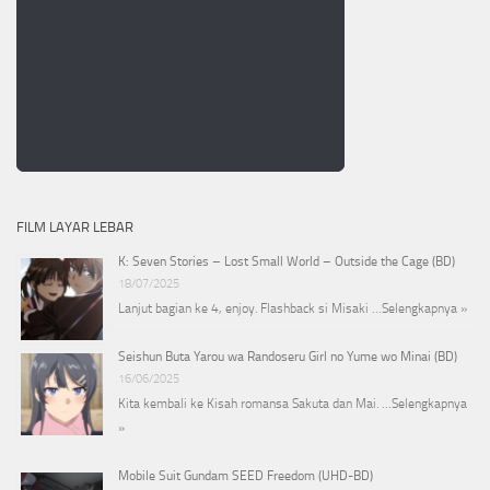
FILM LAYAR LEBAR
K: Seven Stories – Lost Small World – Outside the Cage (BD)
18/07/2025
Lanjut bagian ke 4, enjoy. Flashback si Misaki …
Selengkapnya »
Seishun Buta Yarou wa Randoseru Girl no Yume wo Minai (BD)
16/06/2025
Kita kembali ke Kisah romansa Sakuta dan Mai. …
Selengkapnya
»
Mobile Suit Gundam SEED Freedom (UHD-BD)