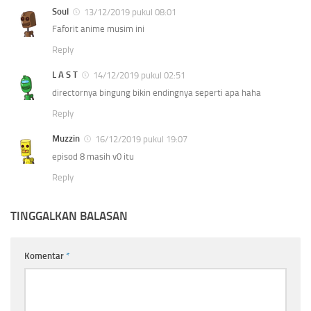
Soul
13/12/2019 pukul 08:01
Faforit anime musim ini
Reply
L A S T
14/12/2019 pukul 02:51
directornya bingung bikin endingnya seperti apa haha
Reply
Muzzin
16/12/2019 pukul 19:07
episod 8 masih v0 itu
Reply
TINGGALKAN BALASAN
Komentar
*