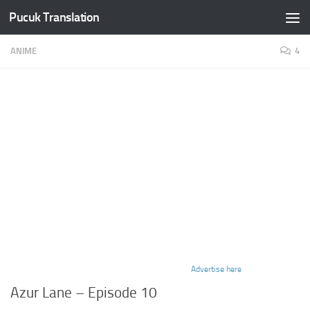
Pucuk Translation
Skip to content
ANIME
4
Advertise here
Azur Lane – Episode 10