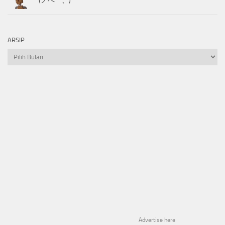
(ノへ￣、)
ARSIP
Arsip
Advertise here