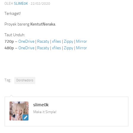
OLEH
SLIME0K
·
22/02/2020
Terkaget!
Proyek bareng
KentutNeraka
.
Taut Unduh:
720p
–
OneDrive
|
Racaty
|
xfiles
|
Zippy
|
Mirror
480p
–
OneDrive
|
Racaty
|
xfiles
|
Zippy
|
Mirror
Tag:
Dorohedoro
slime0k
Make it Simple!