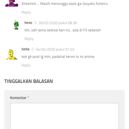
Eheemm…. Masih menunggu kaze ga tsuyoku fuiteiru
Reply
heso
26/02/2020 pukul 08:39
loh, udh lama selesai kan itu.. ada di FS sebelah
Reply
hehe
04/04/2020 pukul 01:03
kok gk post lg min, padahal keren lo ini anime
Reply
TINGGALKAN BALASAN
Komentar
*