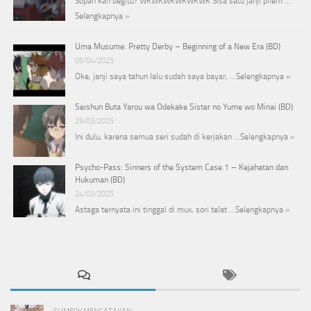
Sopan kah begitu? WKWKWKWKWKWK Sisa satu janji pilem …
Selengkapnya »
Uma Musume: Pretty Derby – Beginning of a New Era (BD)
05/04/2025
Oke, janji saya tahun lalu sudah saya bayar, …
Selengkapnya »
Seishun Buta Yarou wa Odekake Sister no Yume wo Minai (BD)
29/03/2025
Ini dulu, karena semua seri sudah di kerjakan …
Selengkapnya »
Psycho-Pass: Sinners of the System Case.1 – Kejahatan dan
Hukuman (BD)
24/03/2025
Astaga ternyata ini tinggal di mux, sori telat …
Selengkapnya »
SLIME0K MENGATAKAN: