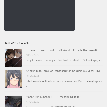
FILM LAYAR LEBAR
K: Seven Stories – Lost Small World – Outside the Cage (BD)
18/07/2025
Lanjut bagian ke 4, enjoy. Flashback si Misaki …
Selengkapnya »
Seishun Buta Yarou wa Randoseru Girl no Yume wo Minai (BD)
16/06/2025
Kita kembali ke Kisah romansa Sakuta dan Mai. …
Selengkapnya
»
Mobile Suit Gundam SEED Freedom (UHD-BD)
17/04/2025