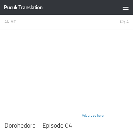
Pucuk Translation
Skip to content
ANIME
4
Advertise here
Dorohedoro – Episode 04