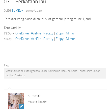
07 – Perkataan Ibu
OLEH
SLIME0K
·
20/09/2020
Karakter yang biasa di pakai buat gambar jarang muncul, sad.
Taut Unduh:
720p
–
OneDrive
|
AceFile
|
Racaty
|
Zippy
|
Mirror
480p
–
OneDrive
|
AceFile
|
Racaty
|
Zippy
|
Mirror
Tag:
Maou Gakuin no Futekigousha: Shijou Saikyou no Maou no Shiso, Tensei shite Shison-
tachi no Gakkou e
slime0k
Make it Simple!