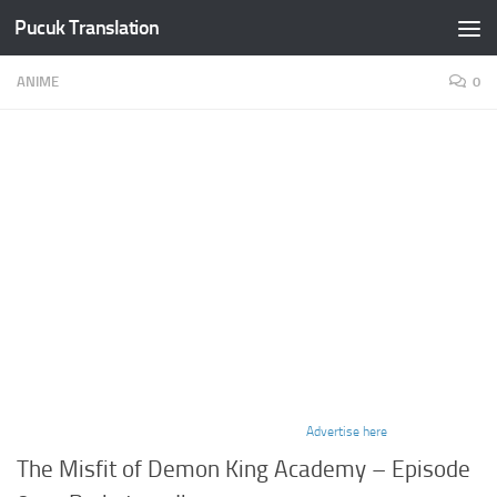
Pucuk Translation
Skip to content
ANIME
0
Advertise here
The Misfit of Demon King Academy – Episode