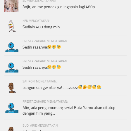
SLIME0K MENGATAKAN:
Anjir, anime pendek gini ngapain lagi 480p
KEN MENGATAKAN:
Sediain 480 dong min
FRESTA ZAHARD MENGATAKAN:
Sedih rasanya
FRESTA ZAHARD MENGATAKAN:
Sedih rasanya
SAHRONI MENGATAKAN:
bangunkan gw ntar ya! .......zzzzz
FRESTA ZAHARD MENGATAKAN:
Min, ada pengumuman; serial Buta Yarou akan ditutup
dengan film yang...
BUDI ARIE MENGATAKAN: