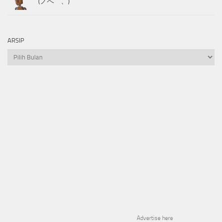
(ノへ￣、)
ARSIP
Arsip
Advertise here