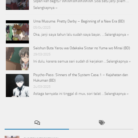
Sopan kah begitu? WKWKWKWKWKWK Sisa satu janji pilem …
Selengkapnya »
Uma Musume: Pretty Derby – Beginning of a New Era (BD)
05/04/2025
Oke, janji saya tahun lalu sudah saya bayar, …
Selengkapnya »
Seishun Buta Yarou wa Odekake Sister no Yume wo Minai (BD)
29/03/2025
Ini dulu, karena semua seri sudah di kerjakan …
Selengkapnya »
Psycho-Pass: Sinners of the System Case.1 – Kejahatan dan
Hukuman (BD)
24/03/2025
Astaga ternyata ini tinggal di mux, sori telat …
Selengkapnya »