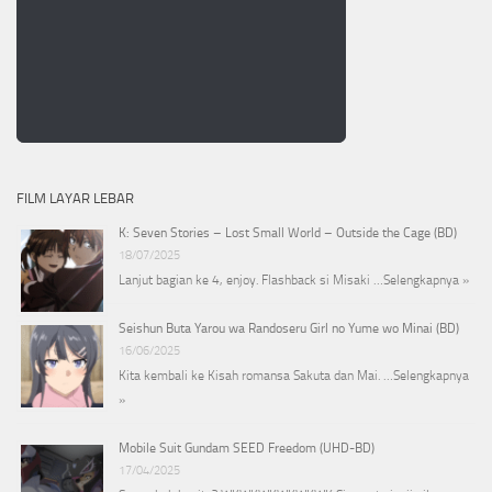
FILM LAYAR LEBAR
K: Seven Stories – Lost Small World – Outside the Cage (BD)
18/07/2025
Lanjut bagian ke 4, enjoy. Flashback si Misaki …
Selengkapnya »
Seishun Buta Yarou wa Randoseru Girl no Yume wo Minai (BD)
16/06/2025
Kita kembali ke Kisah romansa Sakuta dan Mai. …
Selengkapnya
»
Mobile Suit Gundam SEED Freedom (UHD-BD)
17/04/2025