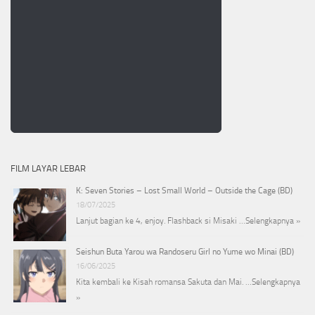
FILM LAYAR LEBAR
K: Seven Stories – Lost Small World – Outside the Cage (BD)
18/07/2025
Lanjut bagian ke 4, enjoy. Flashback si Misaki …
Selengkapnya »
Seishun Buta Yarou wa Randoseru Girl no Yume wo Minai (BD)
16/06/2025
Kita kembali ke Kisah romansa Sakuta dan Mai. …
Selengkapnya
»