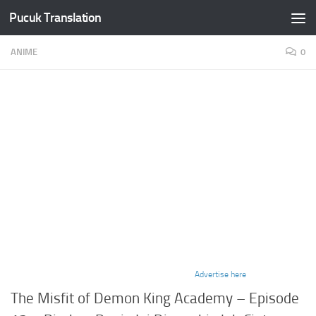
Pucuk Translation
Skip to content
ANIME
0
Advertise here
The Misfit of Demon King Academy – Episode