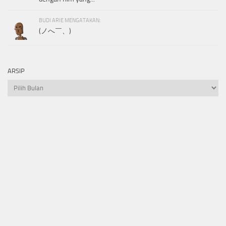
BUDI ARIE MENGATAKAN:
(ノへ￣、)
ARSIP
Arsip