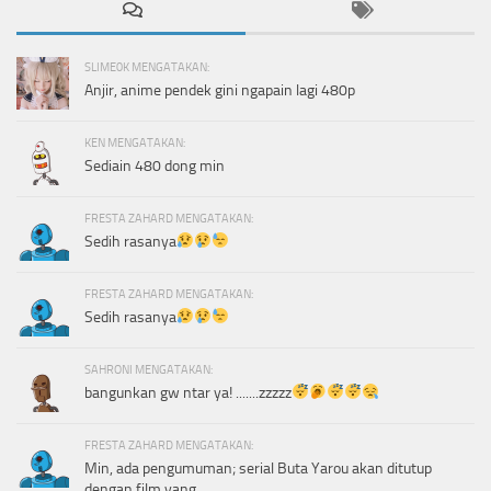
SLIME0K MENGATAKAN:
Anjir, anime pendek gini ngapain lagi 480p
KEN MENGATAKAN:
Sediain 480 dong min
FRESTA ZAHARD MENGATAKAN:
Sedih rasanya
FRESTA ZAHARD MENGATAKAN:
Sedih rasanya
SAHRONI MENGATAKAN:
bangunkan gw ntar ya! .......zzzzz
FRESTA ZAHARD MENGATAKAN:
Min, ada pengumuman; serial Buta Yarou akan ditutup
dengan film yang...