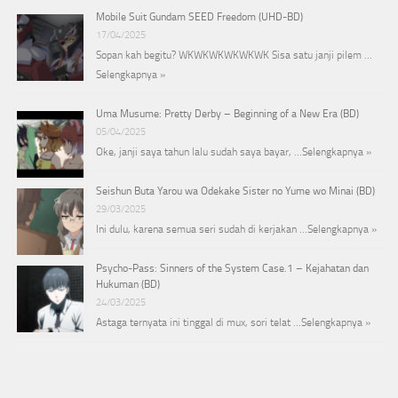
Mobile Suit Gundam SEED Freedom (UHD-BD)
17/04/2025
Sopan kah begitu? WKWKWKWKWKWK Sisa satu janji pilem …
Selengkapnya »
Uma Musume: Pretty Derby – Beginning of a New Era (BD)
05/04/2025
Oke, janji saya tahun lalu sudah saya bayar, …
Selengkapnya »
Seishun Buta Yarou wa Odekake Sister no Yume wo Minai (BD)
29/03/2025
Ini dulu, karena semua seri sudah di kerjakan …
Selengkapnya »
Psycho-Pass: Sinners of the System Case.1 – Kejahatan dan
Hukuman (BD)
24/03/2025
Astaga ternyata ini tinggal di mux, sori telat …
Selengkapnya »