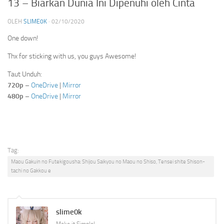
13 – Biarkan Dunia Ini Dipenuhi oleh Cinta
OLEH
SLIME0K
·
02/10/2020
One down!
Thx for sticking with us, you guys Awesome!
Taut Unduh:
720p
–
OneDrive
|
Mirror
480p
–
OneDrive
|
Mirror
Tag:
Maou Gakuin no Futekigousha: Shijou Saikyou no Maou no Shiso, Tensei shite Shison-
tachi no Gakkou e
slime0k
Make it Simple!