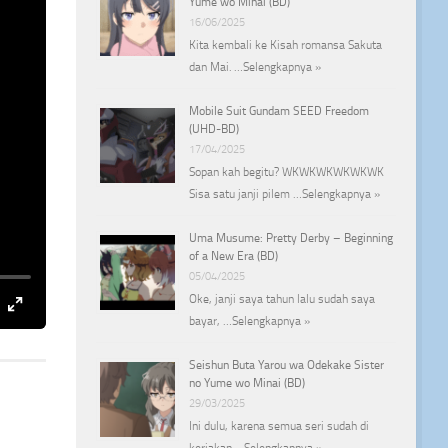
Yume wo Minai (BD)
16/06/2025
Kita kembali ke Kisah romansa Sakuta
dan Mai. …
Selengkapnya »
Mobile Suit Gundam SEED Freedom
(UHD-BD)
17/04/2025
Sopan kah begitu? WKWKWKWKWKWK
Sisa satu janji pilem …
Selengkapnya »
Uma Musume: Pretty Derby – Beginning
of a New Era (BD)
05/04/2025
Oke, janji saya tahun lalu sudah saya
bayar, …
Selengkapnya »
Seishun Buta Yarou wa Odekake Sister
no Yume wo Minai (BD)
29/03/2025
Ini dulu, karena semua seri sudah di
kerjakan …
Selengkapnya »