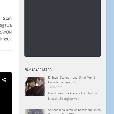
Staf:
agawa
edAnON
lime0k
FILM LAYAR LEBAR
K: Seven Stories – Lost Small World –
Outside the Cage (BD)
18/07/2025
Lanjut bagian ke 4, enjoy. Flashback si
Misaki …
Selengkapnya »
Seishun Buta Yarou wa Randoseru Girl no