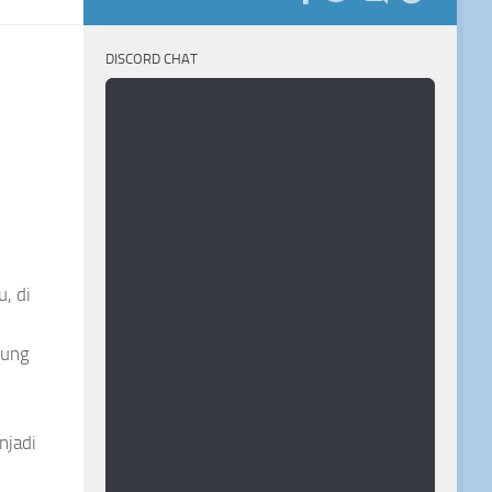
DISCORD CHAT
, di
sung
njadi