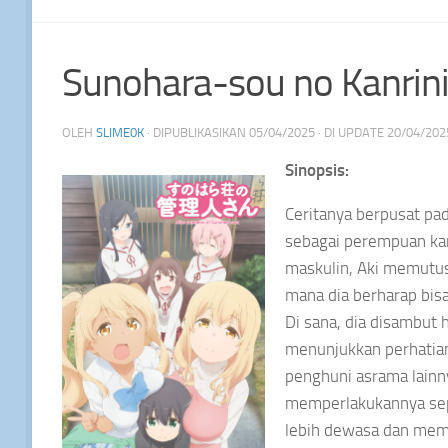
Sunohara-sou no Kanrin
OLEH
SLIME0K
· DIPUBLIKASIKAN
05/04/2025
· DI UPDATE
20/04/202
Sinopsis:
Ceritanya berpusat pad
sebagai perempuan kar
maskulin, Aki memutus
mana dia berharap bis
Di sana, dia disambut
menunjukkan perhatia
penghuni asrama lainn
memperlakukannya sepe
lebih dewasa dan memb