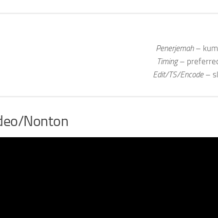
Penerjemah
– kum
Timing
– preferr
Edit/TS/Encode
– s
deo/Nonton