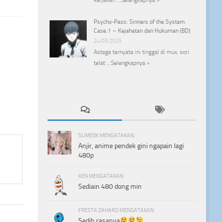
Psycho-Pass: Sinners of the System
Case.1 – Kejahatan dan Hukuman (BD)
24/03/2025
Astaga ternyata ini tinggal di mux, sori
telat …
Selengkapnya »
SLIME0K MENGATAKAN:
Anjir, anime pendek gini ngapain lagi
480p
KEN MENGATAKAN:
Sediain 480 dong min
FRESTA ZAHARD MENGATAKAN:
Sedih rasanya